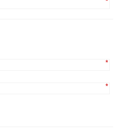
*
*
*