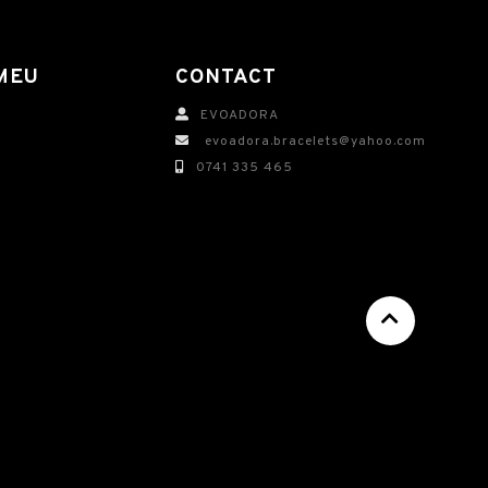
MEU
CONTACT
EVOADORA
evoadora.bracelets@yahoo.com
0741 335 465