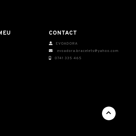
MEU
CONTACT
EVOADORA
evoadora.bracelets@yahoo.com
0741 335 465