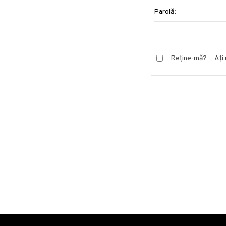
Parolă:
Reține-mă?
Ați