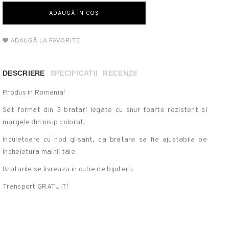
ADAUGĂ LA FAVORITE
DESCRIERE
SPECIFICATII
RECENZII
Produs in Romania!
Set format din 3 bratari legate cu snur foarte rezistent si
margele din nisip colorat.
Incuietoare cu nod glisant, ca bratara sa fie ajustabila pe
incheietura mainii tale.
Bratarile se livreaza in cutie de bijuterii.
Transport GRATUIT!