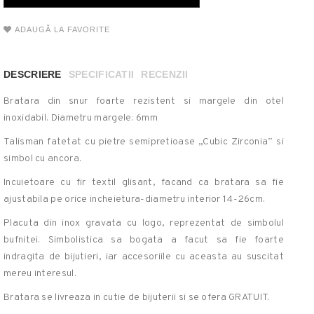
ADAUGĂ LA FAVORITE
DESCRIERE
SPECIFICATII
RECENZII
Bratara din snur foarte rezistent si margele din otel
inoxidabil. Diametru margele: 6mm
Talisman fatetat cu pietre semipretioase „Cubic Zirconia” si
simbol cu ancora.
Incuietoare cu fir textil glisant, facand ca bratara sa fie
ajustabila pe orice incheietura-diametru interior 14-26cm.
Placuta din inox gravata cu logo, reprezentat de simbolul
bufnitei. Simbolistica sa bogata a facut sa fie foarte
indragita de bijutieri, iar accesoriile cu aceasta au suscitat
mereu interesul.
Bratara se livreaza in cutie de bijuterii si se ofera GRATUIT.